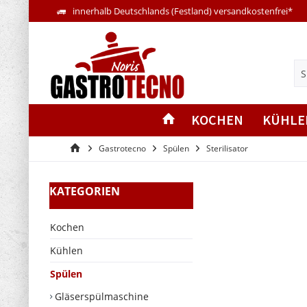
innerhalb Deutschlands (Festland) versandkostenfrei*
KOCHEN
KÜHLE
Gastrotecno
Spülen
Sterilisator
KATEGORIEN
Kochen
Kühlen
Spülen
Gläserspülmaschine