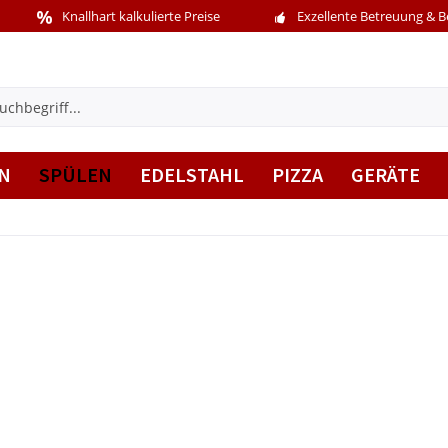
Knallhart kalkulierte Preise
Exzellente Betreuung & 
N
SPÜLEN
EDELSTAHL
PIZZA
GERÄTE