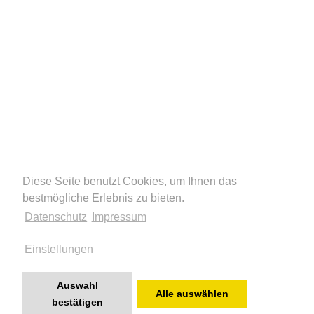
Diese Seite benutzt Cookies, um Ihnen das
Diese Seite benutzt Cookies, um Ihnen das
bestmögliche Erlebnis zu bieten.
bestmögliche Erlebnis zu bieten.
Datenschutz
Datenschutz
Impressum
Impressum
Einstellungen
Einstellungen
Auswahl
Auswahl
Alle auswählen
Alle auswählen
bestätigen
bestätigen