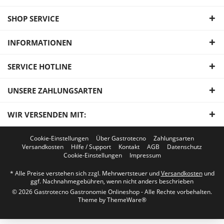
SHOP SERVICE
INFORMATIONEN
SERVICE HOTLINE
UNSERE ZAHLUNGSARTEN
WIR VERSENDEN MIT:
Cookie-Einstellungen
Über Gastrotecno
Zahlungsarten
Versandkosten
Hilfe / Support
Kontakt
AGB
Datenschutz
Cookie-Einstellungen
Impressum
* Alle Preise verstehen sich zzgl. Mehrwertsteuer und
Versandkosten
und
ggf. Nachnahmegebühren, wenn nicht anders beschrieben
© 2026 Gastrotecno Gastronomie Onlineshop - Alle Rechte vorbehalten.
Theme by
ThemeWare®