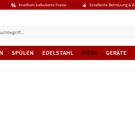
Knallhart kalkulierte Preise
Exzellente Betreuung & 
N
SPÜLEN
EDELSTAHL
PIZZA
GERÄTE