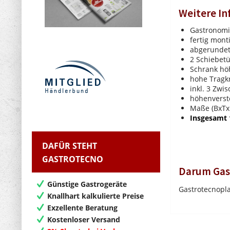
Weitere I
Gastronomi
fertig mont
abgerundet
2 Schiebet
Schrank h
hohe Tragkr
inkl. 3 Zw
höhenverst
Maße (BxTx
Insgesamt 
DAFÜR STEHT
GASTROTECNO
Darum Gas
Günstige Gastrogeräte
Gastrotecnopla
Knallhart kalkulierte Preise
Exzellente Beratung
Kostenloser Versand