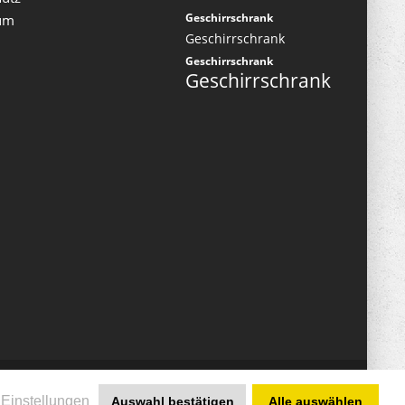
Geschirrschrank
um
Geschirrschrank
Geschirrschrank
Geschirrschrank
nicht anders beschrieben
eWare®
Einstellungen
Auswahl bestätigen
Alle auswählen