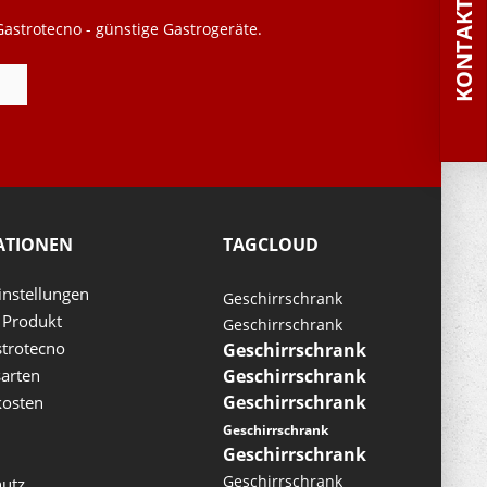
KONTAKT
astrotecno - günstige Gastrogeräte.
ATIONEN
TAGCLOUD
instellungen
Geschirrschrank
 Produkt
Geschirrschrank
trotecno
Geschirrschrank
arten
Geschirrschrank
Geschirrschrank
kosten
Geschirrschrank
Geschirrschrank
Geschirrschrank
utz