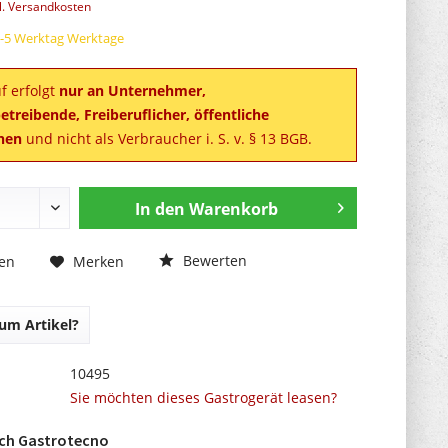
l. Versandkosten
 3-5 Werktag Werktage
f erfolgt
nur an Unternehmer,
treibende, Freiberuflicher, öffentliche
onen
und nicht als Verbraucher i. S. v. § 13 BGB.
In den
Warenkorb
Bewerten
hen
Merken
um Artikel?
10495
Sie möchten dieses Gastrogerät leasen?
rch Gastrotecno