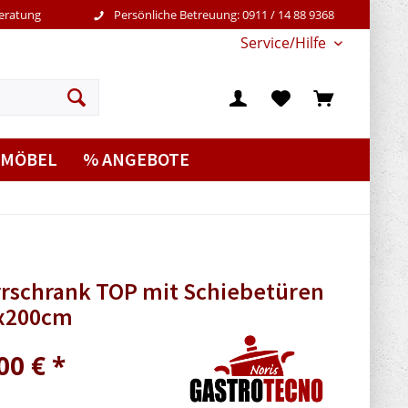
Beratung
Persönliche Betreuung: 0911 / 14 88 9368
Service/Hilfe
MÖBEL
% ANGEBOTE
rrschrank TOP mit Schiebetüren
x200cm
00 € *