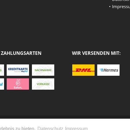
Impress
 ZAHLUNGSARTEN
WIR VERSENDEN MIT:
ich zzgl. Mehrwertsteuer und
Versandkosten
und ggf. Nachnahmegebühren, wenn 
Gastrotecno Gastronomie Onlineshop - Alle Rechte vorbehalten. Theme by
Them
rlebnis zu bieten.
Datenschutz
Impressum