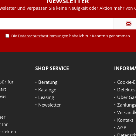
NEWSLETTER
sletter und verpassen Sie keine Neuigkeit oder Aktion mehr von G
Die
Datenschutzbestimmungen
habe ich zur Kenntnis genommen.
SHOP SERVICE
INFORM
pür für
Beratung
Cookie-E
art
Kataloge
Defektes
 was
Leasing
Über Gas
Newsletter
Zahlungs
Versand
ner
Kontakt
 Ihr
AGB
erfekten
Datensch