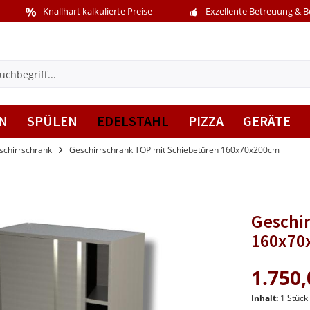
Knallhart kalkulierte Preise
Exzellente Betreuung & 
N
SPÜLEN
EDELSTAHL
PIZZA
GERÄTE
schirrschrank
Geschirrschrank TOP mit Schiebetüren 160x70x200cm
Geschi
160x70
1.750,
Inhalt:
1 Stück