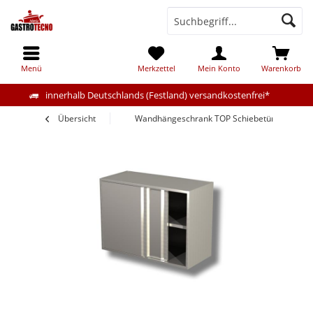
Menü
Merkzettel
Mein Konto
Warenkorb
innerhalb Deutschlands (Festland) versandkostenfrei*
Übersicht
Wandhängeschrank TOP Schiebetüren 200x