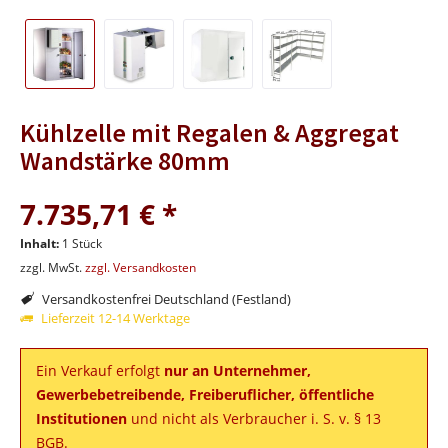
Kühlzelle mit Regalen & Aggregat
Wandstärke 80mm
7.735,71 € *
Inhalt:
1 Stück
zzgl. MwSt.
zzgl. Versandkosten
Versandkostenfrei Deutschland (Festland)
Lieferzeit 12-14 Werktage
Ein Verkauf erfolgt
nur an Unternehmer,
Gewerbebetreibende, Freiberuflicher, öffentliche
Institutionen
und nicht als Verbraucher i. S. v. § 13
BGB.