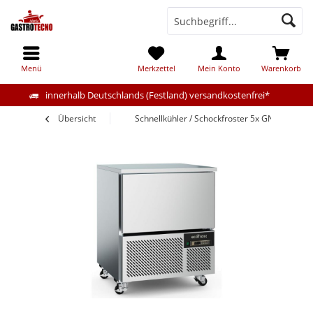
Menü
Merkzettel
Mein Konto
Warenkorb
innerhalb Deutschlands (Festland) versandkostenfrei*
Übersicht
Schnellkühler / Schockfroster 5x GN1/1