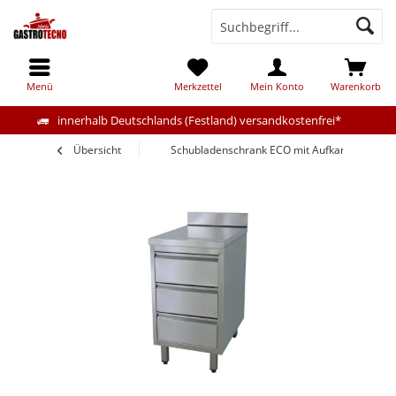
Menü
Merkzettel
Mein Konto
Warenkorb
innerhalb Deutschlands (Festland) versandkostenfrei*
Übersicht
Schubladenschrank ECO mit Aufkantung 40x