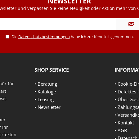
NEWSLETTER
sletter und verpassen Sie keine Neuigkeit oder Aktion mehr von G
Die
Datenschutzbestimmungen
habe ich zur Kenntnis genommen.
SHOP SERVICE
INFORMA
pür für
Beratung
Cookie-Ei
art
Kataloge
Defektes 
 was
Leasing
Über Gast
Newsletter
Zahlungsa
Versandk
ner
Kontakt
 Ihr
AGB
erfekten
Datensch