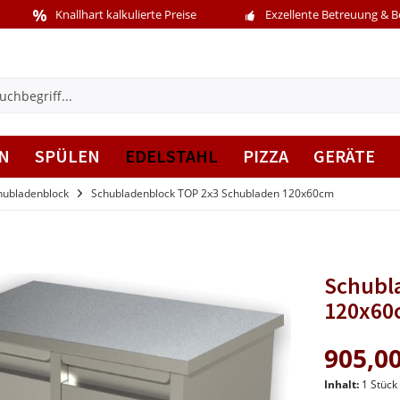
Knallhart kalkulierte Preise
Exzellente Betreuung & 
N
SPÜLEN
EDELSTAHL
PIZZA
GERÄTE
hubladenblock
Schubladenblock TOP 2x3 Schubladen 120x60cm
Schubl
120x6
905,00
Inhalt:
1 Stück