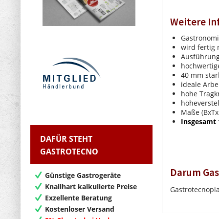
Weitere I
Gastronomi
wird fertig 
Ausführung
hochwertige
40 mm stark
ideale Arb
hohe Tragkr
höheverste
Maße (BxTx
Insgesamt 
DAFÜR STEHT
GASTROTECNO
Darum Gas
Günstige Gastrogeräte
Knallhart kalkulierte Preise
Gastrotecnopla
Exzellente Beratung
Kostenloser Versand