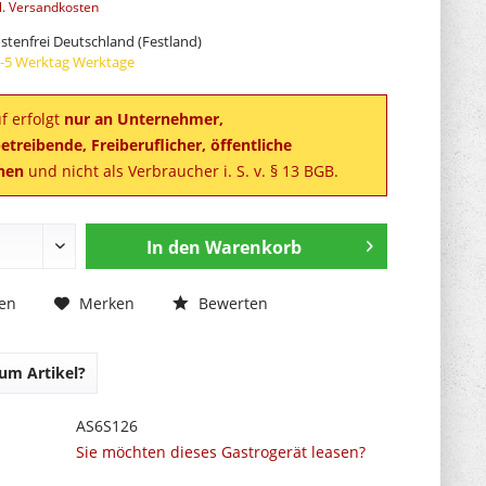
l. Versandkosten
tenfrei Deutschland (Festland)
 3-5 Werktag Werktage
f erfolgt
nur an Unternehmer,
treibende, Freiberuflicher, öffentliche
onen
und nicht als Verbraucher i. S. v. § 13 BGB.
In den
Warenkorb
Bewerten
hen
Merken
um Artikel?
AS6S126
Sie möchten dieses Gastrogerät leasen?