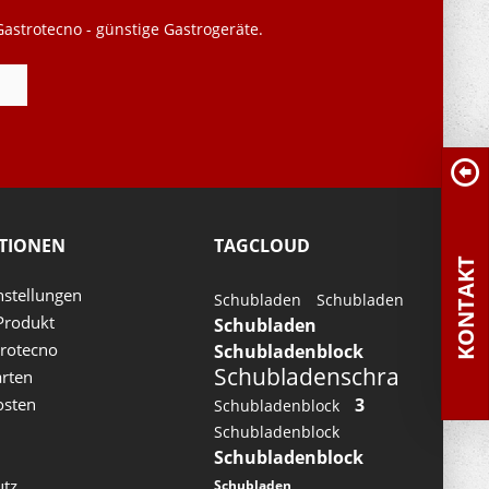
astrotecno - günstige Gastrogeräte.
TIONEN
TAGCLOUD
KONTAKT
nstellungen
Schubladen
Schubladen
Produkt
Schubladen
rotecno
Schubladenblock
Schubladenschra
rten
osten
3
Schubladenblock
Schubladenblock
Schubladenblock
utz
Schubladen