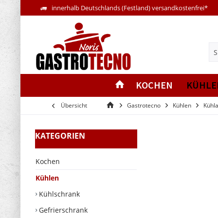
innerhalb Deutschlands (Festland) versandkostenfrei*
KOCHEN
KÜHLE
Übersicht
Gastrotecno
Kühlen
Kühla
KATEGORIEN
Kochen
Kühlen
Kühlschrank
Gefrierschrank