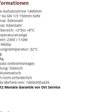
nformationen
e Aufsatzvitrine 1400mm
r 6x GN 1/3 150mm tiefe
al: Edelstahl
al: Edelstahl
bereich: +2°bis +8°C
emperaturanzeige
ert: 230V / 110W
: R600a
ungstemperatur: 32°C
ig
4kg
satz (selbstmontage)
lung: Statisch
 Automatisch
l nicht erforderlich
e (BxTxH) mm: 1400x395x435
12 Monate Garantie vor Ort Service