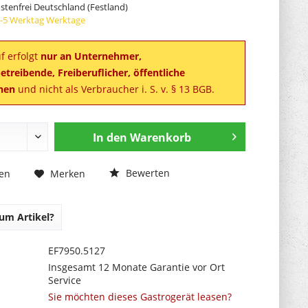
tenfrei Deutschland (Festland)
 3-5 Werktag Werktage
f erfolgt
nur an Unternehmer,
treibende, Freiberuflicher, öffentliche
onen
und nicht als Verbraucher i. S. v. § 13 BGB.
In den
Warenkorb
Bewerten
hen
Merken
um Artikel?
EF7950.5127
Insgesamt 12 Monate Garantie vor Ort
Service
Sie möchten dieses Gastrogerät leasen?