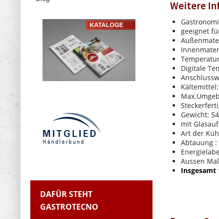
Weitere I
Gastronomi
geeignet fü
Außenmateri
Innenmateri
Temperatur
Digitale T
Anschlussw
Kältemittel
Max.Umgeb
Steckerfert
Gewicht: 5
mit Glasauf
Art der Küh
Abtauung :
Energielabe
Aussen Maß
Insgesamt 
DAFÜR STEHT
GASTROTECNO