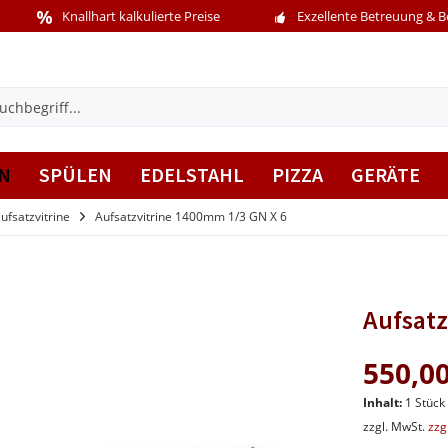
Knallhart kalkulierte Preise
Exzellente Betreuung & 
N
SPÜLEN
EDELSTAHL
PIZZA
GERÄTE
ufsatzvitrine
Aufsatzvitrine 1400mm 1/3 GN X 6
Aufsatz
550,00
Inhalt:
1 Stück
zzgl. MwSt.
zzg